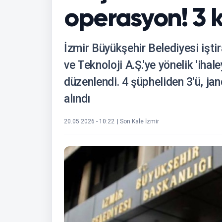
operasyon! 3 ki
İzmir Büyükşehir Belediyesi işti
ve Teknoloji A.Ş.'ye yönelik 'iha
düzenlendi. 4 şüpheliden 3'ü, ja
alındı
20.05.2026 - 10:22
| Son Kale İzmir