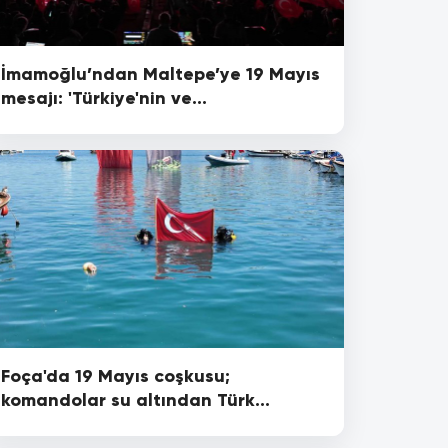
İmamoğlu’ndan Maltepe’ye 19 Mayıs
mesajı: 'Türkiye'nin ve
Cumhuriyetimizin muhafızları
olacağız'
Foça'da 19 Mayıs coşkusu;
komandolar su altından Türk
bayrağı getirdi