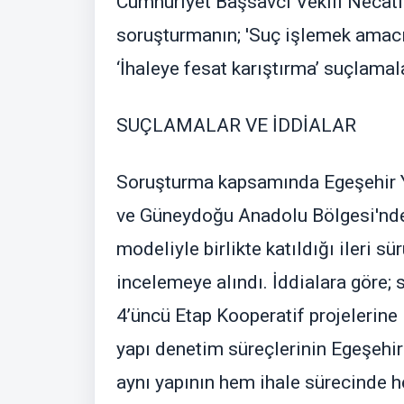
Cumhuriyet Başsavcı Vekili Necat
soruşturmanın; 'Suç işlemek amacıy
‘İhaleye fesat karıştırma’ suçlamal
SUÇLAMALAR VE İDDİALAR
Soruşturma kapsamında Egeşehir Y
ve Güneydoğu Anadolu Bölgesi'nde 
modeliyle birlikte katıldığı ileri sür
incelemeye alındı. İddialara göre;
4’üncü Etap Kooperatif projelerine 
yapı denetim süreçlerinin Egeşehir
aynı yapının hem ihale sürecinde 