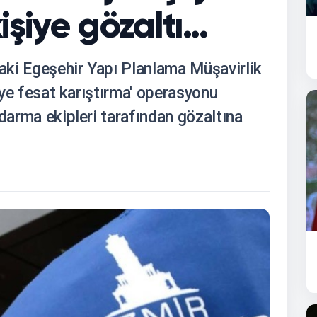
şiye gözaltı...
raki Egeşehir Yapı Planlama Müşavirlik
leye fesat karıştırma' operasyonu
ndarma ekipleri tarafından gözaltına