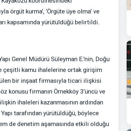
i Kayaközü koordinesindeki
la örgüt kurma’, ‘Örgüte üye olma’ ve
arı kapsamında yürütüldüğü belirtildi.
apı Genel Müdürü Süleyman E.'nin, Doğu
çeşitli kamu ihalelerine ortak girişim
ülen bir inşaat firmasıyla ticari ilişkisi
 söz konusu firmanın Örnekköy 3’üncü ve
ilişkin ihaleleri kazanmasının ardından
 Yapı tarafından yürütüldüğü, böylece
hem de denetim aşamasında etkili olduğu