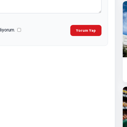
diyorum.
Yorum Yap