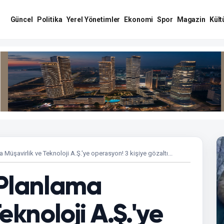
Güncel
Politika
Yerel Yönetimler
Ekonomi
Spor
Magazin
Kült
 Müşavirlik ve Teknoloji A.Ş.'ye operasyon! 3 kişiye gözaltı...
 Planlama
eknoloji A.Ş.'ye