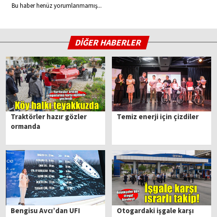
Bu haber henüz yorumlanmamış...
DİĞER HABERLER
Traktörler hazır gözler
Temiz enerji için çizdiler
ormanda
Bengisu Avcı’dan UFI
Otogardaki işgale karşı