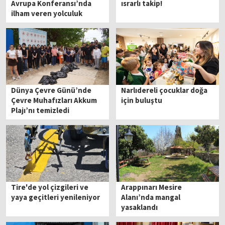
Avrupa Konferansı’nda
ısrarlı takip!
ilham veren yolculuk
Dünya Çevre Günü’nde
Narlıdereli çocuklar doğa
Çevre Muhafızları Akkum
için buluştu
Plajı’nı temizledi
Tire'de yol çizgileri ve
Arappınarı Mesire
yaya geçitleri yenileniyor
Alanı’nda mangal
yasaklandı