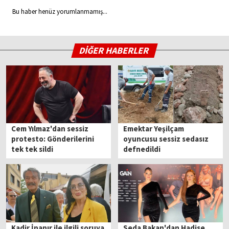
Bu haber henüz yorumlanmamış...
DİĞER HABERLER
Cem Yılmaz'dan sessiz
Emektar Yeşilçam
protesto: Gönderilerini
oyuncusu sessiz sedasız
tek tek sildi
defnedildi
Kadir İnanır ile ilgili soruya
Seda Bakan'dan Hadise