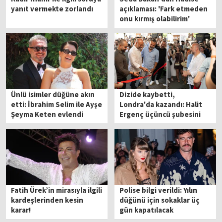
yanıt vermekte zorlandı
açıklaması: 'Fark etmeden
onu kırmış olabilirim'
Ünlü isimler düğüne akın
Dizide kaybetti,
etti: İbrahim Selim ile Ayşe
Londra'da kazandı: Halit
Şeyma Keten evlendi
Ergenç üçüncü şubesini
açtı
Fatih Ürek’in mirasıyla ilgili
Polise bilgi verildi: Yılın
kardeşlerinden kesin
düğünü için sokaklar üç
karar!
gün kapatılacak