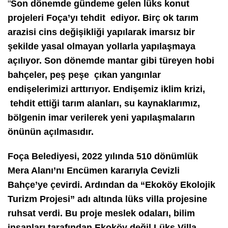
"
Son dönemde gündeme gelen lüks konut
projeleri Foça’yı tehdit ediyor. Birç ok tarım
arazisi cins değişikliği yapılarak imarsız bir
şekilde yasal olmayan yollarla yapılaşmaya
açılıyor. Son dönemde mantar gibi türeyen hobi
bahçeler, peş peşe çıkan yangınlar
endişelerimizi arttırıyor. Endişemiz iklim krizi,
tehdit ettiği tarım alanları, su kaynaklarımız,
bölgenin imar verilerek yeni yapılaşmaların
önünün açılmasıdır.
Foça Belediyesi, 2022 yılında 510 dönümlük
Mera Alanı’nı Encümen kararıyla Cevizli
Bahçe’ye çevirdi. Ardından da “Ekoköy Ekolojik
Turizm Projesi” adı altında lüks villa projesine
ruhsat verdi. Bu proje meslek odaları, bilim
insanları tarafından Ekoköy değil Lüks Villa