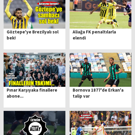
Göztepe'ye Brezilyalı sol
Aliağa FK penaltılarla
bek!
elendi
Pınar Karşıyaka finallere
Bornova 1877'de Erkan'a
abone...
talip var