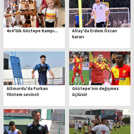
4x4’lük Göztepe Kampı...
Altay'da Erdem Özcan
kararı
Altınordu'da Furkan
Göztepe'nin değişmez
Yöntem sevinci!
üçlüsü!