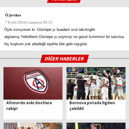
Ö.Şeviker
7 Eylül 2024 Cumartesi 09:53
Öyle ssnıyorum ki. Göztepe yı buadam sıra takımıgibi
algılamış.Yetkililerin Göztepe yı,seyirciyi ve güzel İzmirimizi bir tanııtsa
hiç kuşkum yok atladeğil eşekle bile gelir.saygılar.
DİĞER HABERLER
Altınordu eski dostlara
Bornova potada ligden
rakip!
çekildi!