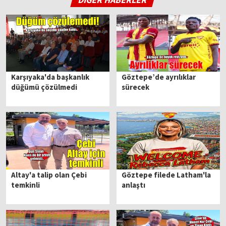
Karşıyaka'da başkanlık
Göztepe’de ayrılıklar
düğümü çözülmedi
sürecek
Altay'a talip olan Çebi
Göztepe filede Latham'la
temkinli
anlaştı