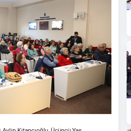
 Aylin Kitapçıoğlu, Üçüncü Yaş