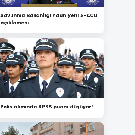
Savunma Bakanlığı'ndan yeni S-400
açıklaması
Polis alımında KPSS puanı düşüyor!