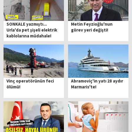
SONKALE yazmıştı...
Metin Feyzioğlu'nun
Urla'da pet şişeli elektrik
görev yeri değişti!
kablolarına müdahale!
Vinç operatörünün feci
Abramoviç'in yatı 28 aydır
ölümü!
Marmaris'te!