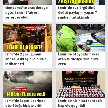
Menderes’te araç dereye
İzmir’de suç örgütünü
uçtu, İzmir İtfaiyesi
övücü paylaşım yapan 7
seferber oldu
şüpheli tutuklandı
İzmir’de 2 çocuğunun
İzmir'de otoyolda makas
annesi eski eşini öldürüp,
atan sürücüye 90 bin lira
intihar etti
ceza
İzmir'de kaput üzerinde
İzmir'de 4 bin 984 sentetik
oturttuğu kişiyle drift
hap ele geçirildi