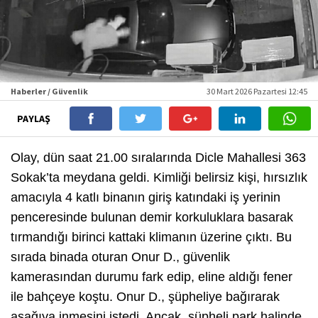
Haberler / Güvenlik
30 Mart 2026 Pazartesi 12:45
PAYLAŞ
Olay, dün saat 21.00 sıralarında Dicle Mahallesi 363
Sokak’ta meydana geldi. Kimliği belirsiz kişi, hırsızlık
amacıyla 4 katlı binanın giriş katındaki iş yerinin
penceresinde bulunan demir korkuluklara basarak
tırmandığı birinci kattaki klimanın üzerine çıktı. Bu
sırada binada oturan Onur D., güvenlik
kamerasından durumu fark edip, eline aldığı fener
ile bahçeye koştu. Onur D., şüpheliye bağırarak
aşağıya inmesini istedi. Ancak, şüpheli park halinde