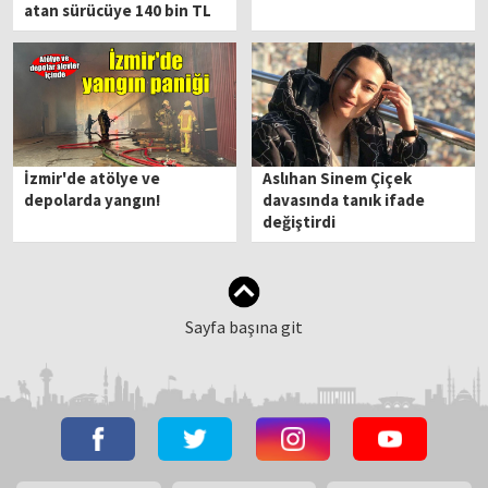
atan sürücüye 140 bin TL
ceza
İzmir'de atölye ve
Aslıhan Sinem Çiçek
depolarda yangın!
davasında tanık ifade
değiştirdi
Sayfa başına git