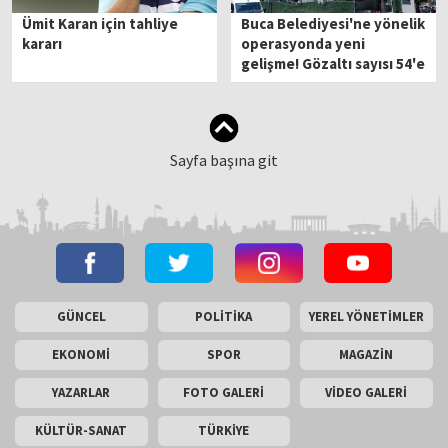
Ümit Karan için tahliye
Buca Belediyesi'ne yönelik
kararı
operasyonda yeni
gelişme! Gözaltı sayısı 54'e
yükseldi...
Sayfa başına git
GÜNCEL
POLİTİKA
YEREL YÖNETİMLER
EKONOMİ
SPOR
MAGAZİN
YAZARLAR
FOTO GALERİ
VİDEO GALERİ
KÜLTÜR-SANAT
TÜRKİYE