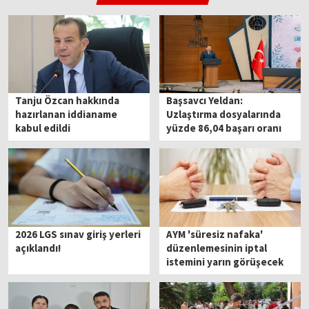
Tanju Özcan hakkında
Başsavcı Yeldan:
hazırlanan iddianame
Uzlaştırma dosyalarında
kabul edildi
yüzde 86,04 başarı oranı
yakaladık
2026 LGS sınav giriş yerleri
AYM 'süresiz nafaka'
açıklandı!
düzenlemesinin iptal
istemini yarın görüşecek