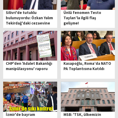
Silivri'de tutuklu
Ünlü fenomen Testo
bulunuyordu: Özkan Yalım
Taylan’la ilgili flaş
Tekirdağ'daki cezaevine
gelişme!
nakledildi
CHP'den 'Adalet Bakanlığı
Kasapoğlu, Roma’da NATO
manipülasyonu' raporu
PA Toplantısına Katıldı
İzmir'de bayram
MSB: 'TSK, ülkemizin