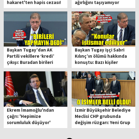
hakaret'ten hapis cezası!
ağırlığını taşıyamıyor
Başkan Tugay’dan AK
Başkan Tugay işçi Sabri
Partili vekillere ‘kredi’
Kılınç’ın ölümü hakkında
çıkışı: Buradan birileri
konuştu: Bazı kişiler
arayıp ‘Yapmayın’ dedi!
konuları istismar ediyor
Ekrem İmamoğlu'ndan
İzmir Büyükşehir Belediye
çağrı: 'Hepimize
Meclisi CHP grubunda
sorumluluk düşüyor'
değişim rüzgarı: Yeni Grup
Başkan Vekili Özkan!