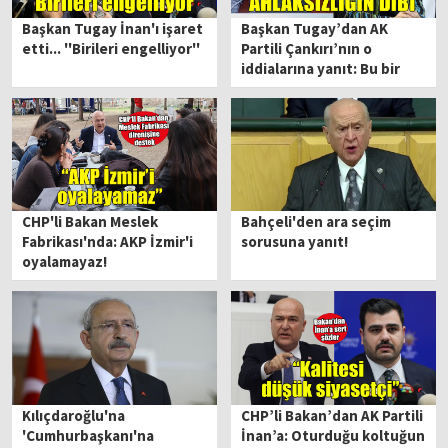
Başkan Tugay İnan'ı işaret
Başkan Tugay’dan AK
etti... ''Birileri engelliyor''
Partili Çankırı’nın o
iddialarına yanıt: Bu bir
siyasi komplodur!
CHP'li Bakan Meslek
Bahçeli'den ara seçim
Fabrikası'nda: AKP İzmir'i
sorusuna yanıt!
oyalamayaz!
Kılıçdaroğlu'na
CHP’li Bakan’dan AK Partili
'Cumhurbaşkanı'na
İnan’a: Oturduğu koltuğun