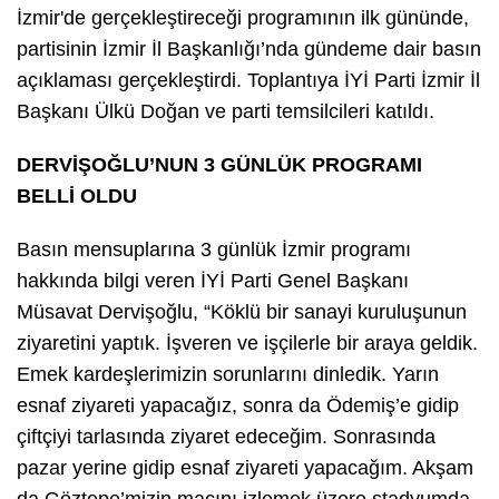
İzmir'de gerçekleştireceği programının ilk gününde,
partisinin İzmir İl Başkanlığı’nda gündeme dair basın
açıklaması gerçekleştirdi. Toplantıya İYİ Parti İzmir İl
Başkanı Ülkü Doğan ve parti temsilcileri katıldı.
DERVİŞOĞLU’NUN 3 GÜNLÜK PROGRAMI
BELLİ OLDU
Basın mensuplarına 3 günlük İzmir programı
hakkında bilgi veren İYİ Parti Genel Başkanı
Müsavat Dervişoğlu, “Köklü bir sanayi kuruluşunun
ziyaretini yaptık. İşveren ve işçilerle bir araya geldik.
Emek kardeşlerimizin sorunlarını dinledik. Yarın
esnaf ziyareti yapacağız, sonra da Ödemiş’e gidip
çiftçiyi tarlasında ziyaret edeceğim. Sonrasında
pazar yerine gidip esnaf ziyareti yapacağım. Akşam
da Göztepe’mizin maçını izlemek üzere stadyumda