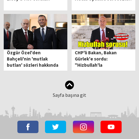
Özgür Özel'den
CHP'li Bakan, Bakan
Bahçeli'nin 'mutlak
Gürlek'e sordu:
butlan' sözleri hakkında
''Hizbullah'la
ilk açıklama
yürüttüğünüz bir süreç
var mı?''
Sayfa başına git