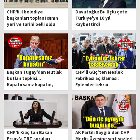
CHP'li il belediye
Davutoğlu: Bu üçlü çete
başkanları toplantısının
Türkiye'ye 10 yıl
yeri ve tarihi belli oldu
kaybettirdi
Başkan Tugay'dan Mutlak
CHP’li Güç’ten Meslek
butlan tepkisi...
Fabrikası açıklaması:
Kapatırsanız kapatın,
Eylemler tekrar
bana da yasak koyarsanız
başlayacak!
koyun
CHP'li Kılıç'tan Bakan
AK Partili Saygılı’dan CHP
Ersoy'a TRT soruları
Meclis Üyesine sert sözler!