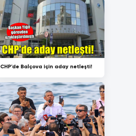
CHP'de Balçova için aday netleşti!