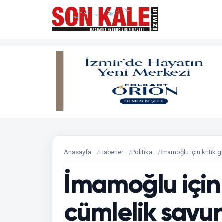
Anasayfa
Haberler
Politika
İmamoğlu için kritik 
İmamoğlu için 
cümlelik sav