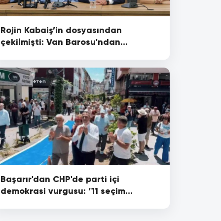
Rojin Kabaiş’in dosyasından
çekilmişti: Van Barosu'ndan
açıklama geldi
Başarır'dan CHP'de parti içi
demokrasi vurgusu: ‘11 seçim
kaybeden bir beyefendi geldi ve
koltuğa oturdu’