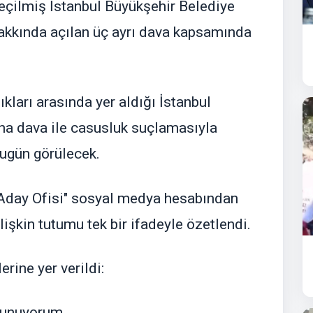
çilmiş İstanbul Büyükşehir Belediye
kkında açılan üç ayrı dava kapsamında
ları arasında yer aldığı İstanbul
ana dava ile casusluk suçlamasıyla
bugün görülecek.
Aday Ofisi" sosyal medya hesabından
işkin tutumu tek bir ifadeyle özetlendi.
ine yer verildi:
avunuyorum