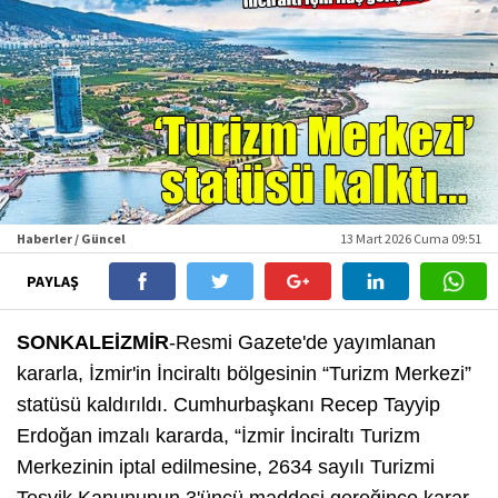
Haberler / Güncel
13 Mart 2026 Cuma 09:51
PAYLAŞ
SONKALEİZMİR
-Resmi Gazete'de yayımlanan
kararla, İzmir'in İnciraltı bölgesinin “Turizm Merkezi”
statüsü kaldırıldı. Cumhurbaşkanı Recep Tayyip
Erdoğan imzalı kararda, “İzmir İnciraltı Turizm
Merkezinin iptal edilmesine, 2634 sayılı Turizmi
Teşvik Kanununun 3'üncü maddesi gereğince karar