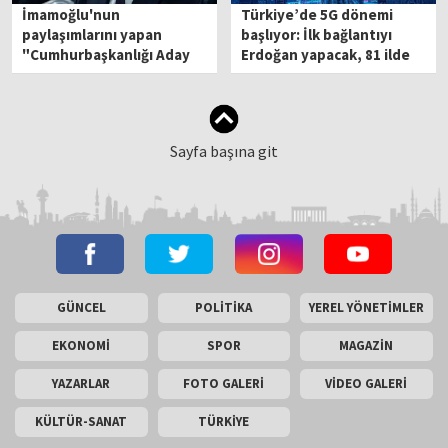
İmamoğlu'nun
Türkiye’de 5G dönemi
paylaşımlarını yapan
başlıyor: İlk bağlantıyı
"Cumhurbaşkanlığı Aday
Erdoğan yapacak, 81 ilde
Ofisi" X hesabı erişime
aynı anda devreye girecek
engellendi
Sayfa başına git
GÜNCEL
POLİTİKA
YEREL YÖNETİMLER
EKONOMİ
SPOR
MAGAZİN
YAZARLAR
FOTO GALERİ
VİDEO GALERİ
KÜLTÜR-SANAT
TÜRKİYE