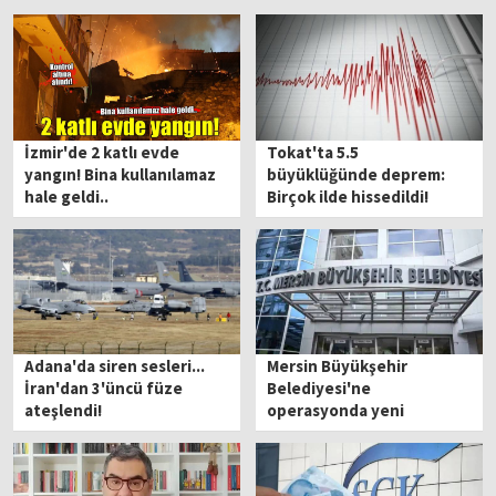
İzmir'de 2 katlı evde
Tokat'ta 5.5
yangın! Bina kullanılamaz
büyüklüğünde deprem:
hale geldi..
Birçok ilde hissedildi!
Adana'da siren sesleri...
Mersin Büyükşehir
İran'dan 3'üncü füze
Belediyesi'ne
ateşlendi!
operasyonda yeni
gelişme: Gözaltına alınan 7
kişinin işlemleri sürüyor