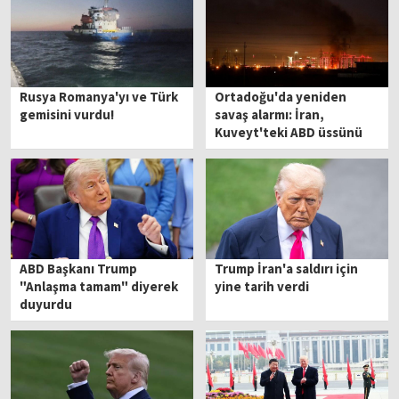
Rusya Romanya'yı ve Türk
Ortadoğu'da yeniden
gemisini vurdu!
savaş alarmı: İran,
Kuveyt'teki ABD üssünü
vurdu
ABD Başkanı Trump
Trump İran'a saldırı için
"Anlaşma tamam" diyerek
yine tarih verdi
duyurdu