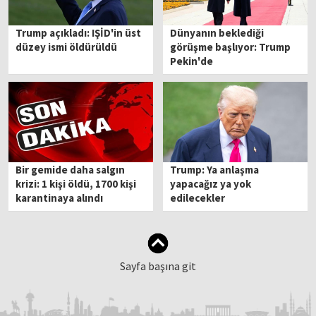
Trump açıkladı: IŞİD'in üst
Dünyanın beklediği
düzey ismi öldürüldü
görüşme başlıyor: Trump
Pekin'de
Bir gemide daha salgın
Trump: Ya anlaşma
krizi: 1 kişi öldü, 1700 kişi
yapacağız ya yok
karantinaya alındı
edilecekler
Sayfa başına git