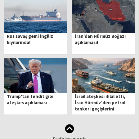
Rus savaş gemi İngiliz
İran'dan Hürmüz Boğazı
kıyılarında!
açıklaması!
Trump'tan tehdit gibi
İsrail ateşkesi ihlal etti,
ateşkes açıklaması
İran Hürmüz'den petrol
tankeri geçişlerini
durdurdu!
Sayfa başına git