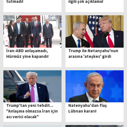
tutmadı!
ilgili şok açıklama!
İran-ABD anlaşamadı,
Trump ile Netanyahu'nun
Hürmüz yine kapandı!
arasına 'ateşkes' girdi
Trump'tan yeni tehdit...
Natenyahu'dan flaş
"Anlaşma olmazsa İran için
Lübnan kararı!
acı verici olacak"