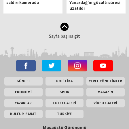
saldırı kamerada
Yanardağ'ın gözaltı süresi
uzatıldı
Sayfa başına git
GÜNCEL
POLİTİKA
YEREL YÖNETİMLER
EKONOMİ
SPOR
MAGAZİN
YAZARLAR
FOTO GALERİ
VİDEO GALERİ
KÜLTÜR-SANAT
TÜRKİYE
Masaüstü Görünümü