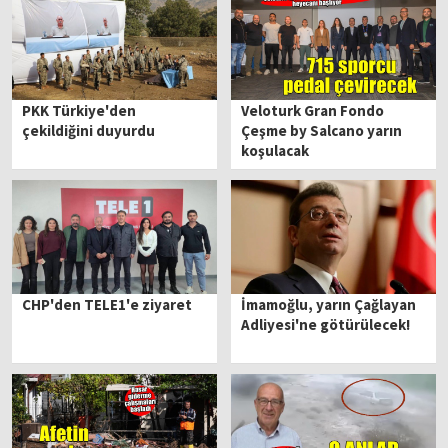
PKK Türkiye'den
Veloturk Gran Fondo
çekildiğini duyurdu
Çeşme by Salcano yarın
koşulacak
CHP'den TELE1'e ziyaret
İmamoğlu, yarın Çağlayan
Adliyesi'ne götürülecek!