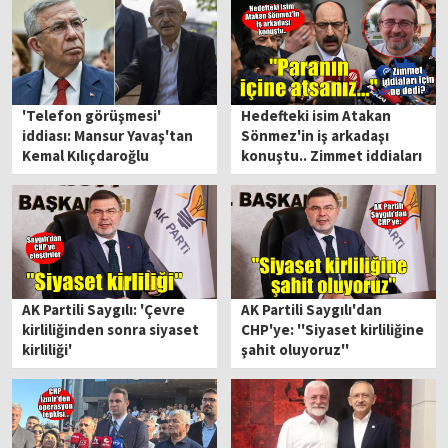
'Telefon görüşmesi'
Hedefteki isim Atakan
iddiası: Mansur Yavaş'tan
Sönmez'in iş arkadaşı
Kemal Kılıçdaroğlu
konuştu.. Zimmet iddiaları
açıklaması
için ne dedi?
AK Partili Saygılı: 'Çevre
AK Partili Saygılı'dan
kirliliğinden sonra siyaset
CHP'ye: ''Siyaset kirliliğine
kirliliği'
şahit oluyoruz''