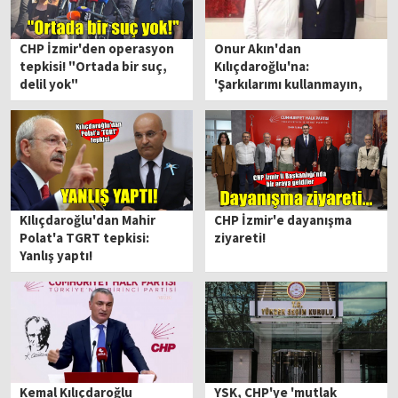
CHP İzmir'den operasyon
Onur Akın'dan
tepkisi! "Ortada bir suç,
Kılıçdaroğlu'na:
delil yok"
'Şarkılarımı kullanmayın,
aksi halde yasal yollara
başvuracağım'
KIlıçdaroğlu'dan Mahir
CHP İzmir'e dayanışma
Polat'a TGRT tepkisi:
ziyareti!
Yanlış yaptı!
Kemal Kılıçdaroğlu
YSK, CHP'ye 'mutlak