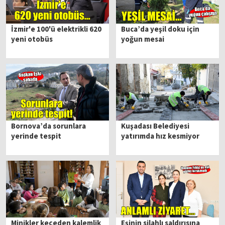
İzmir'e 100'ü elektrikli 620
Buca’da yeşil doku için
yeni otobüs
yoğun mesai
Bornova’da sorunlara
Kuşadası Belediyesi
yerinde tespit
yatırımda hız kesmiyor
Minikler keçeden kalemlik
Eşinin silahlı saldırısına