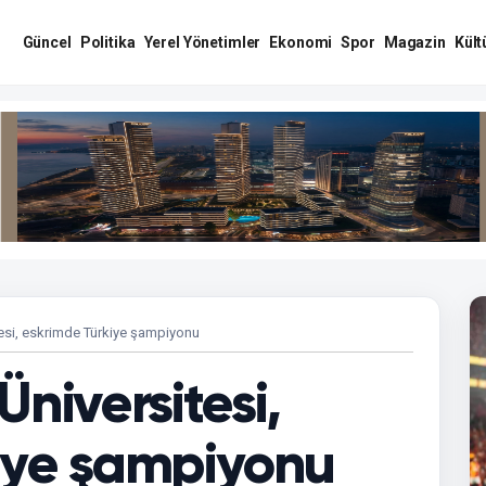
Güncel
Politika
Yerel Yönetimler
Ekonomi
Spor
Magazin
Kült
esi, eskrimde Türkiye şampiyonu
Üniversitesi,
iye şampiyonu