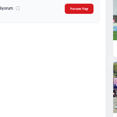
diyorum.
Yorum Yap