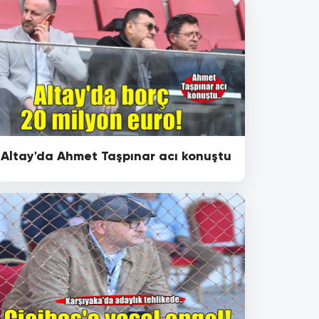
Altay'da Ahmet Taşpınar acı konuştu