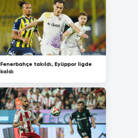
Fenerbahçe takıldı, Eyüppor ligde
kaldı