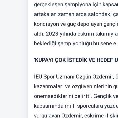
gerçekleşen şampiyona için kapsaml
artakalan zamanlarda salondaki ça
kondisyon ve güç depolayan gençler
aldı. 2023 yılında eskrim takımıyla 
beklediği şampiyonluğu bu sene eld
'KUPAYI ÇOK İSTEDİK VE HEDEF 
İEÜ Spor Uzmanı Özgün Özdemir, öğ
kazanmaları ve özgüveninlerinin g
önemsediklerini belirtti. Gençlik v
kapsamında milli sporculara yüzde
vurgulayan Özdemir, eskrime ilişkin