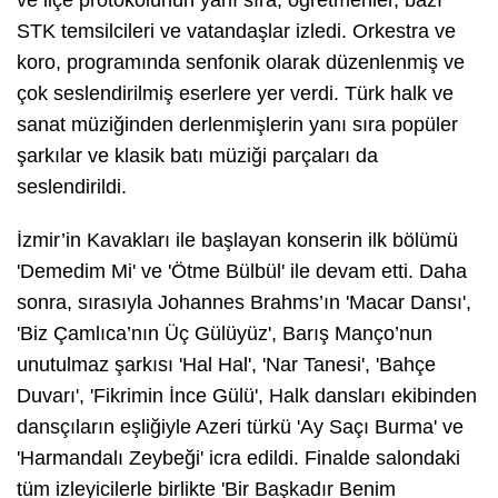
STK temsilcileri ve vatandaşlar izledi. Orkestra ve
koro, programında senfonik olarak düzenlenmiş ve
çok seslendirilmiş eserlere yer verdi. Türk halk ve
sanat müziğinden derlenmişlerin yanı sıra popüler
şarkılar ve klasik batı müziği parçaları da
seslendirildi.
İzmir’in Kavakları ile başlayan konserin ilk bölümü
'Demedim Mi' ve 'Ötme Bülbül' ile devam etti. Daha
sonra, sırasıyla Johannes Brahms’ın 'Macar Dansı',
'Biz Çamlıca’nın Üç Gülüyüz', Barış Manço’nun
unutulmaz şarkısı 'Hal Hal', 'Nar Tanesi', 'Bahçe
Duvarı', 'Fikrimin İnce Gülü', Halk dansları ekibinden
dansçıların eşliğiyle Azeri türkü 'Ay Saçı Burma' ve
'Harmandalı Zeybeği' icra edildi. Finalde salondaki
tüm izleyicilerle birlikte 'Bir Başkadır Benim