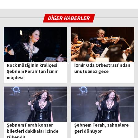
DİĞER HABERLER
Rock müziğinin kraliçesi
İzmir Oda Orkestrası’ndan
Şebnem Ferah'tan İzmir
unutulmaz gece
müjdesi
Şebnem Ferah konser
Şebnem Ferah, sahnelere
biletleri dakikalar içinde
geri dönüyor
tükendi!