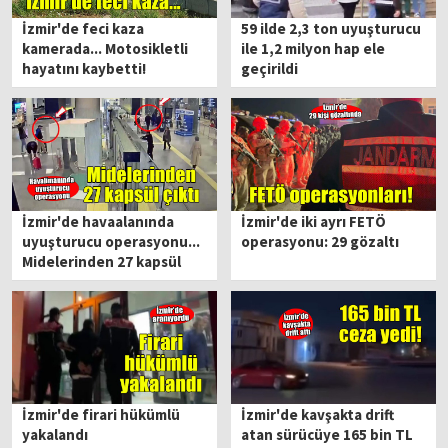
İzmir'de feci kaza
59 ilde 2,3 ton uyuşturucu
kamerada... Motosikletli
ile 1,2 milyon hap ele
hayatını kaybetti!
geçirildi
İzmir'de havaalanında
İzmir'de iki ayrı FETÖ
uyuşturucu operasyonu...
operasyonu: 29 gözaltı
Midelerinden 27 kapsül
çıktı!
İzmir'de firari hükümlü
İzmir'de kavşakta drift
yakalandı
atan sürücüye 165 bin TL