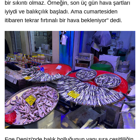
bir sıkıntı olmaz. Örneğin, son üç gün hava şartları
iyiydi ve balıkçılık başladı. Ama cumartesiden
itibaren tekrar fırtınalı bir hava bekleniyor" dedi.
Ege Denizi'nde balık bolluğunun yanı sıra çeşitliliğin