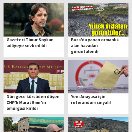
Gazeteci Timur Soykan
Buca'da yanan ormanlık
adliyeye sevk edildi
alan havadan
görüntülendi
Dün gece kürsüden düşen
Yeni Anayasa için
CHP'li Murat Emir'in
referandum sinyali!
omurgası kırıldı