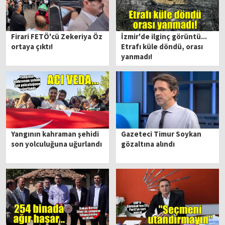
Firari FETÖ'cü Zekeriya Öz
İzmir'de ilginç görüntü...
ortaya çıktı!
Etrafı küle döndü, orası
yanmadı!
Yangının kahraman şehidi
Gazeteci Timur Soykan
son yolculuğuna uğurlandı
gözaltına alındı