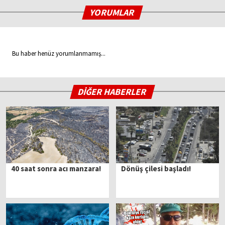
YORUMLAR
Bu haber henüz yorumlanmamış...
DİĞER HABERLER
40 saat sonra acı manzara!
Dönüş çilesi başladı!