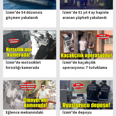
İzmir'de 54 düzensiz
İzmir’de 51 yıl 4 ay hapisle
göçmen yakalandı
aranan şüpheli yakalandı
İzmir'de motosiklet
İzmir'de kaçakçılık
hırsızlığı kamerada
operasyonu: 7 tutuklama
Eğlence mekanındaki
İzmir'de depoyu