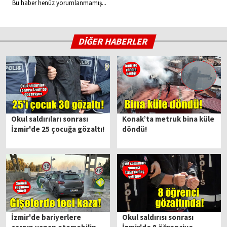
Bu haber henüz yorumlanmamış...
DİĞER HABERLER
Okul saldırıları sonrası
Konak’ta metruk bina küle
İzmir'de 25 çocuğa gözaltı!
döndü!
İzmir'de bariyerlere
Okul saldırısı sonrası