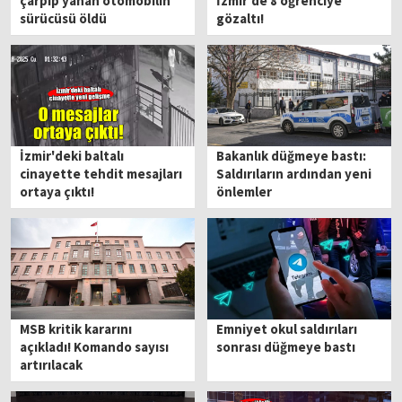
çarpıp yanan otomobilin
İzmir'de 8 öğrenciye
sürücüsü öldü
gözaltı!
İzmir'deki baltalı
Bakanlık düğmeye bastı:
cinayette tehdit mesajları
Saldırıların ardından yeni
ortaya çıktı!
önlemler
MSB kritik kararını
Emniyet okul saldırıları
açıkladı! Komando sayısı
sonrası düğmeye bastı
artırılacak