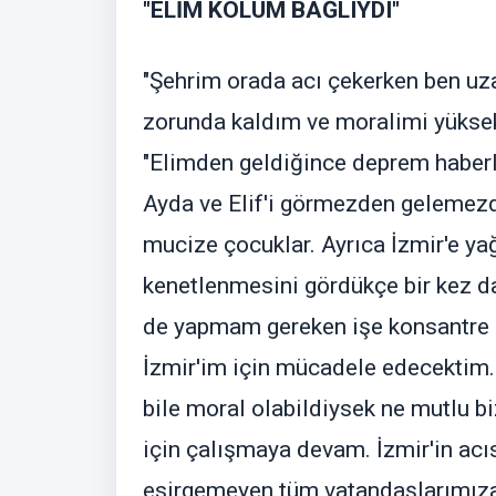
"ELİM KOLUM BAĞLIYDI"
"Şehrim orada acı çekerken ben uz
zorunda kaldım ve moralimi yüksek
"Elimden geldiğince deprem haber
Ayda ve Elif'i görmezden gelemezd
mucize çocuklar. Ayrıca İzmir'e yağ
kenetlenmesini gördükçe bir kez dah
de yapmam gereken işe konsantre o
İzmir'im için mücadele edecektim. 
bile moral olabildiysek ne mutlu bi
için çalışmaya devam. İzmir'in acı
esirgemeyen tüm vatandaşlarımıza 