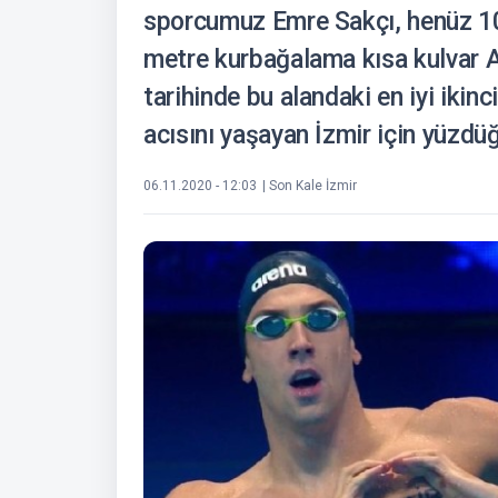
sporcumuz Emre Sakçı, henüz 10 
metre kurbağalama kısa kulvar A
tarihinde bu alandaki en iyi ikin
acısını yaşayan İzmir için yüzdüğ
06.11.2020 - 12:03
| Son Kale İzmir