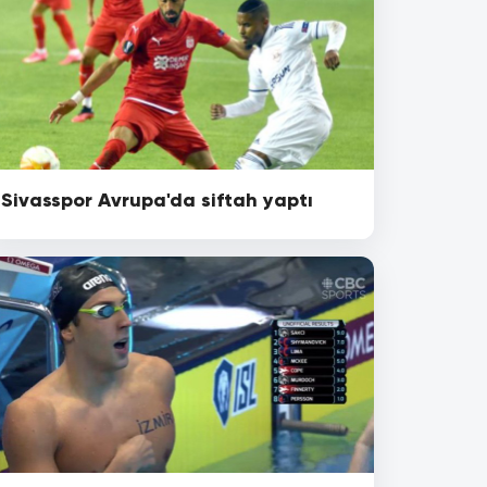
Sivasspor Avrupa'da siftah yaptı