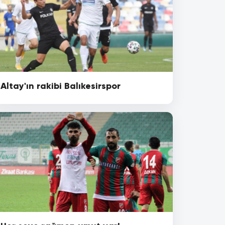
Altay'ın rakibi Balıkesirspor