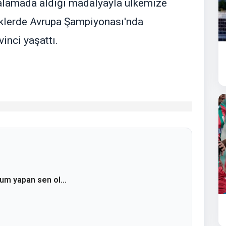
alamada aldığı madalyayla ülkemize
rkeklerde Avrupa Şampiyonası'nda
inci yaşattı.
rum yapan sen ol...