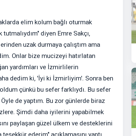
aklarda elim kolum bağlı oturmak
 tutmalıydım" diyen Emre Sakçı,
lerinden uzak durmaya çalıştım ama
im. Onlar bize mucizeyi hatırlatan
an yardımları ve İzmirlilerin
a dedim ki, 'İyi ki İzmirliyim'. Sonra ben
ldum çünkü bu sefer farklıydı. Bu sefer
Öyle de yaptım. Bu zor günlerde biraz
zlere. Şimdi daha iyilerini yapabilmek
sını paylaşan güzel ülkem ve desteklerini
teşekkür ederim" açıklamasını yaptı.