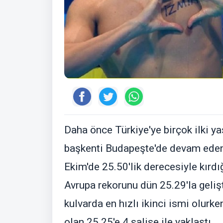
Daha önce Türkiye'ye birçok ilki y
başkenti Budapeşte'de devam eden
Ekim'de 25.50'lik derecesiyle kırd
Avrupa rekorunu dün 25.29'la gelişt
kulvarda en hızlı ikinci ismi olur
olan 25.25'e 4 salise ile yaklaştı.