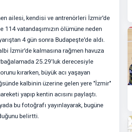
ailesi, kendisi ve antrenörleri İzmir'de
'de 114 vatandaşımızın ölümüne neden
 yarıştan 4 gün sonra Budapeşte'de aldı.
kalbi İzmir'de kalmasına rağmen havuza
urbağalamada 25.29'luk derecesiyle
korunu kırarken, büyük acı yaşayan
ünde kalbinin üzerine gelen yere "İzmir"
areketi yapıp kentin acısını paylaştı.
yada bu fotoğrafı yayınlayarak, bugüne
duğunu belirtti.