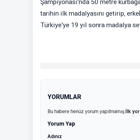
Şampiyonası'nda 50 metre kurbağ
tarihin ilk madalyasını getirip, e
Türkiye'ye 19 yıl sonra madalya sev
YORUMLAR
Bu habere henüz yorum yapılmamış.
İlk yo
Yorum Yap
Adınız