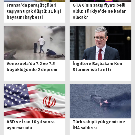
Fransa’da paraşütçüleri
GTA 6'nın satış fiyatı belli
taşıyan uçak düştü: 11 kişi
oldu: Türkiye'de ne kadar
hayatını kaybetti
olacak?
Venezuela'da 7.2 ve 7.5
İngiltere Başbakanı Keir
büyüklüğünde 2 deprem
Starmer istifa etti
ABD ve İran 10 yıl sonra
Türk sahipli yük gemisine
aynı masada
İHA saldırısı