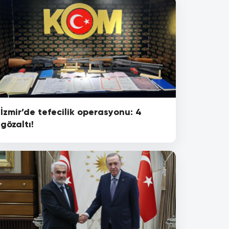
İzmir’de tefecilik operasyonu: 4
gözaltı!