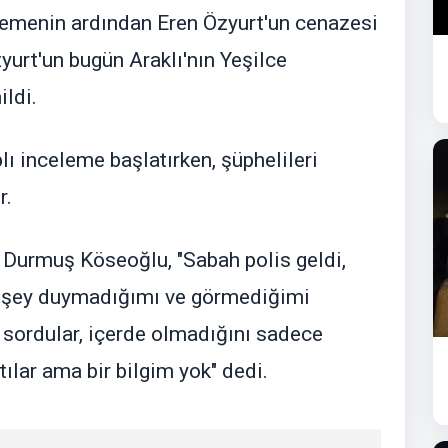
elemenin ardından Eren Özyurt'un cenazesi
urt'un bugün Araklı'nın Yeşilce
ldi.
plı inceleme başlatırken, şüphelileri
r.
i Durmuş Köseoğlu, "Sabah polis geldi,
ir şey duymadığımı ve görmediğimi
sordular, içerde olmadığını sadece
tılar ama bir bilgim yok" dedi.