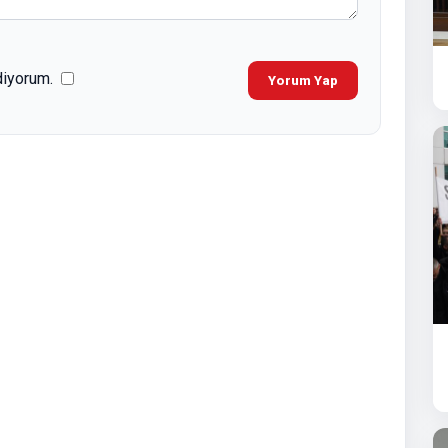
diyorum.
Yorum Yap