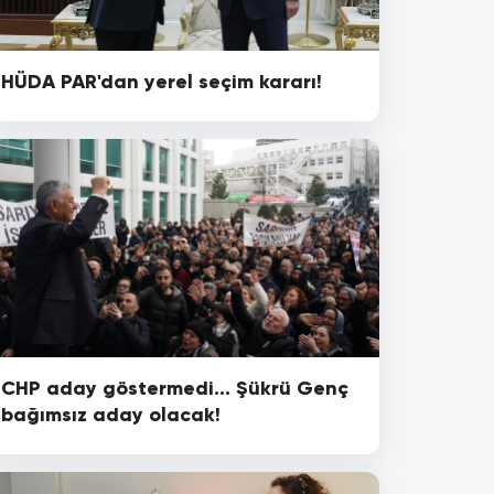
HÜDA PAR'dan yerel seçim kararı!
CHP aday göstermedi... Şükrü Genç
bağımsız aday olacak!