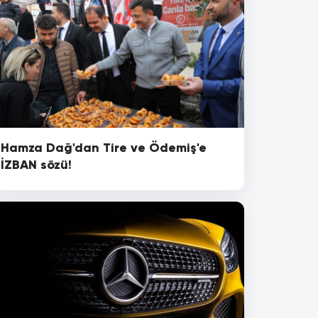
Hamza Dağ'dan Tire ve Ödemiş'e
İZBAN sözü!