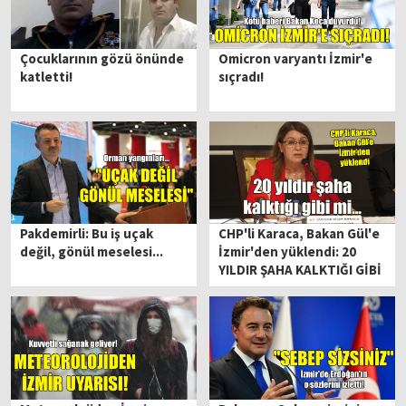
Çocuklarının gözü önünde
Omicron varyantı İzmir'e
katletti!
sıçradı!
Pakdemirli: Bu iş uçak
CHP'li Karaca, Bakan Gül'e
değil, gönül meselesi...
İzmir'den yüklendi: 20
YILDIR ŞAHA KALKTIĞI GİBİ
Mİ KALACAK!