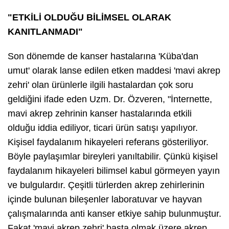
"ETKİLİ OLDUĞU BİLİMSEL OLARAK
KANITLANMADI"
Son dönemde de kanser hastalarına 'Küba'dan
umut' olarak lanse edilen etken maddesi 'mavi akrep
zehri' olan ürünlerle ilgili hastalardan çok soru
geldiğini ifade eden Uzm. Dr. Özveren, "İnternette,
mavi akrep zehrinin kanser hastalarında etkili
olduğu iddia ediliyor, ticari ürün satışı yapılıyor.
Kişisel faydalanım hikayeleri referans gösteriliyor.
Böyle paylaşımlar bireyleri yanıltabilir. Çünkü kişisel
faydalanım hikayeleri bilimsel kabul görmeyen yayın
ve bulgulardır. Çeşitli türlerden akrep zehirlerinin
içinde bulunan bileşenler laboratuvar ve hayvan
çalışmalarında anti kanser etkiye sahip bulunmuştur.
Fakat 'mavi akrep zehri' başta olmak üzere akrep