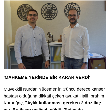
'MAHKEME YERİNDE BİR KARAR VERDİ'
Müvekkili Nurdan Yücemen'in 3'üncü derece kanser
hastası olduğuna dikkati çeken avukat Halil İbrahim
Karaağaç,
"Aylık kullanması gereken 2 doz ilaç
var. Bu ilacın maliyeti yüklü. Tedavide