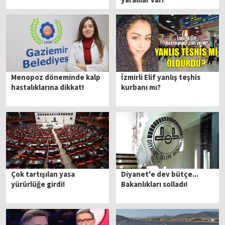
Menopoz döneminde kalp
İzmirli Elif yanlış teşhis
hastalıklarına dikkat!
kurbanı mı?
Çok tartışılan yasa
Diyanet'e dev bütçe...
yürürlüğe girdi!
Bakanlıkları solladı!