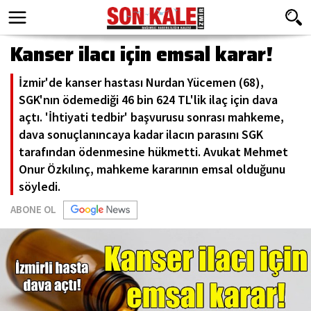
Kanser ilacı için emsal karar!
İzmir'de kanser hastası Nurdan Yücemen (68),
SGK'nın ödemediği 46 bin 624 TL'lik ilaç için dava
açtı. 'İhtiyati tedbir' başvurusu sonrası mahkeme,
dava sonuçlanıncaya kadar ilacın parasını SGK
tarafından ödenmesine hükmetti. Avukat Mehmet
Onur Özkılınç, mahkeme kararının emsal olduğunu
söyledi.
ABONE OL