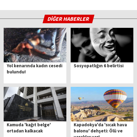
DİĞER HABERLER
Yol kenarında kadın cesedi
Sosyopatlığın 6 belirtisi
bulundu!
Kamuda 'kağıt belge'
Kapadokya'da 'sıcak hava
ortadan kalkacak
balonu' dehşeti: Ölü ve
yaralılar var!