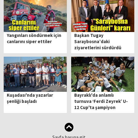
Yangınları söndürmek için
Başkan Tugay
canlarını siper ettiler
Saraybosna’daki
ziyaretlerini sürdürdü
Kuşadası'nda yazarlar
Bayraklı'da anlamlı
şenliği başladı
turnuva ‘Ferdi Zeyrek’ U-
12 Cup'ta şampiyon
çocuklar!
Sayfa başına git