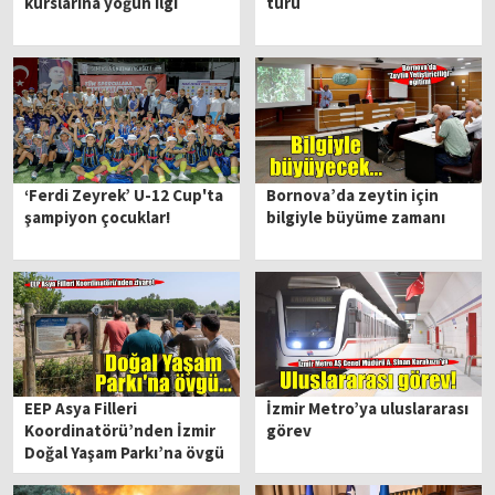
kurslarına yoğun ilgi
turu
‘Ferdi Zeyrek’ U-12 Cup'ta
Bornova’da zeytin için
şampiyon çocuklar!
bilgiyle büyüme zamanı
EEP Asya Filleri
İzmir Metro’ya uluslararası
Koordinatörü’nden İzmir
görev
Doğal Yaşam Parkı’na övgü