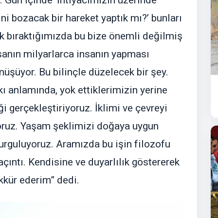
 Gün içinde ‘İhtiyacımızın üzerinde
ni bozacak bir hareket yaptık mı?’ bunları
k bıraktığımızda bu bize önemli değilmiş
sanın milyarlarca insanın yapması
üşüyor. Bu bilinçle düzelecek bir şey.
 anlamında, yok ettiklerimizin yerine
i gerçekleştiriyoruz. İklimi ve çevreyi
oruz. Yaşam şeklimizi doğaya uygun
urguluyoruz. Aramızda bu işin filozofu
çıntı. Kendisine ve duyarlılık göstererek
kkür ederim” dedi.