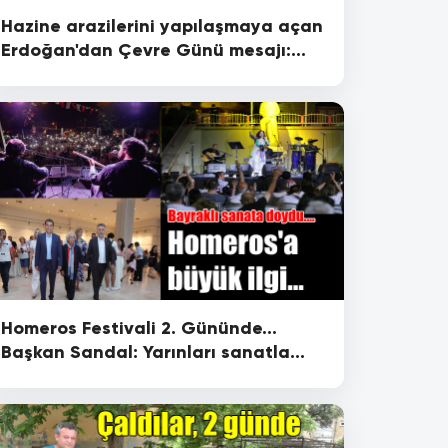
Hazine arazilerini yapılaşmaya açan
Erdoğan'dan Çevre Günü mesajı:
Doğa için acilen harekete geçmeliyiz
Homeros Festivali 2. Gününde...
Başkan Sandal: Yarınları sanatla
inşa ediyoruz