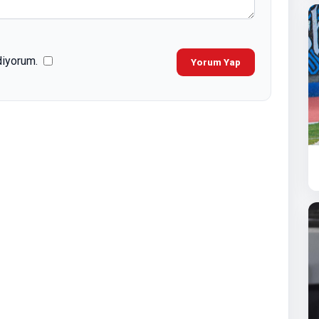
diyorum.
Yorum Yap