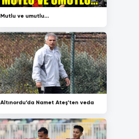
Mutlu ve umutlu...
Altınordu’da Namet Ateş’ten veda