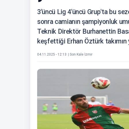
3'üncü Lig 4'üncü Grup'ta bu sezon
sonra camianın şampiyonluk umut
Teknik Direktör Burhanettin Bas
keşfettiği Erhan Öztürk takımın 
04.11.2025 - 12:13
| Son Kale İzmir