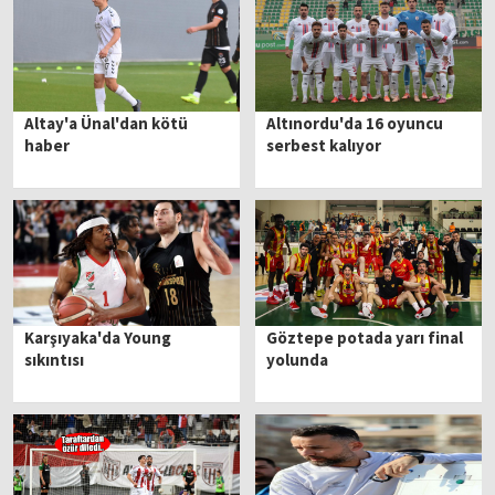
Altay'a Ünal'dan kötü
Altınordu'da 16 oyuncu
haber
serbest kalıyor
Karşıyaka'da Young
Göztepe potada yarı final
sıkıntısı
yolunda