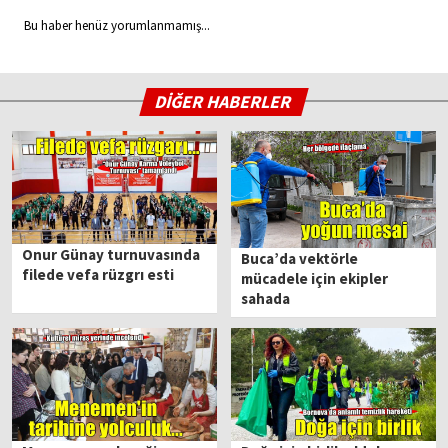
Bu haber henüz yorumlanmamış...
DİĞER HABERLER
Onur Günay turnuvasında
Buca’da vektörle
filede vefa rüzgrı esti
mücadele için ekipler
sahada