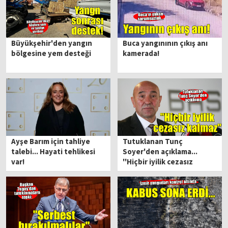
Büyükşehir'den yangın
Buca yangınının çıkış anı
bölgesine yem desteği
kamerada!
Ayşe Barım için tahliye
Tutuklanan Tunç
talebi... Hayati tehlikesi
Soyer'den açıklama...
var!
''Hiçbir iyilik cezasız
kalmaz''