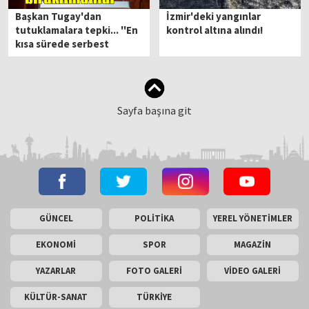
Başkan Tugay'dan
İzmir'deki yangınlar
tutuklamalara tepki... ''En
kontrol altına alındı!
kısa sürede serbest
bırakılmalılar''
Sayfa başına git
GÜNCEL
POLİTİKA
YEREL YÖNETİMLER
EKONOMİ
SPOR
MAGAZİN
YAZARLAR
FOTO GALERİ
VİDEO GALERİ
KÜLTÜR-SANAT
TÜRKİYE