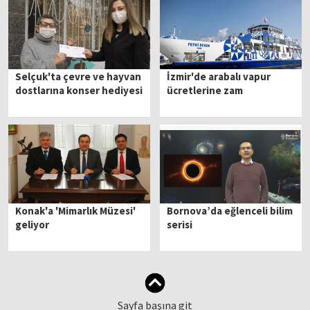
Selçuk'ta çevre ve hayvan
İzmir'de arabalı vapur
dostlarına konser hediyesi
ücretlerine zam
Konak'a 'Mimarlık Müzesi'
Bornova’da eğlenceli bilim
geliyor
serisi
Sayfa başına git