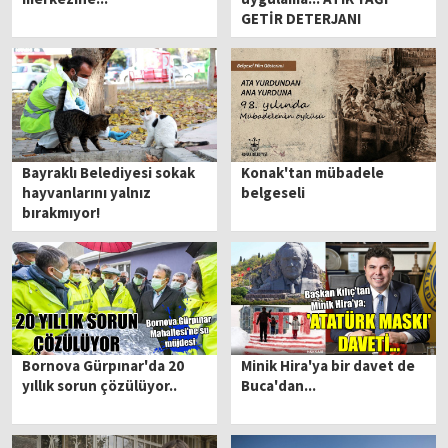
GETİR DETERJANI
GÖTÜR...
Bayraklı Belediyesi sokak
Konak'tan mübadele
hayvanlarını yalnız
belgeseli
bırakmıyor!
Bornova Gürpınar'da 20
Minik Hira'ya bir davet de
yıllık sorun çözülüyor..
Buca'dan...