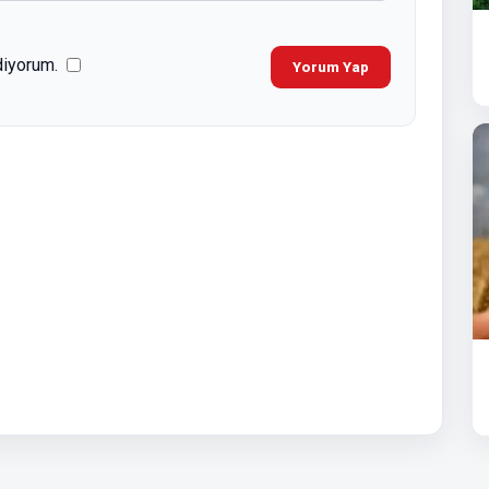
diyorum.
Yorum Yap