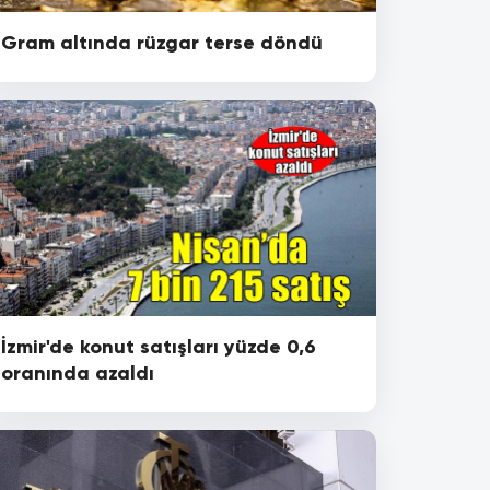
Gram altında rüzgar terse döndü
İzmir'de konut satışları yüzde 0,6
oranında azaldı