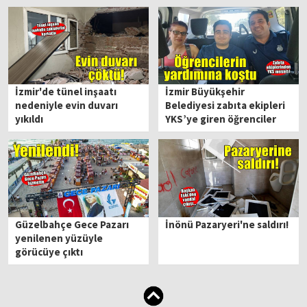
İzmir'de tünel inşaatı
İzmir Büyükşehir
nedeniyle evin duvarı
Belediyesi zabıta ekipleri
yıkıldı
YKS’ye giren öğrenciler
için yardıma koştu
Güzelbahçe Gece Pazarı
İnönü Pazaryeri'ne saldırı!
yenilenen yüzüyle
görücüye çıktı