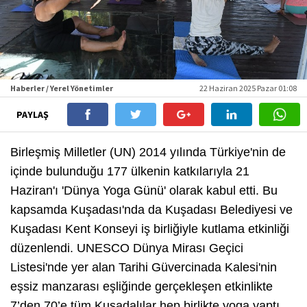
Haberler / Yerel Yönetimler
22 Haziran 2025 Pazar 01:08
PAYLAŞ
Birleşmiş Milletler (UN) 2014 yılında Türkiye'nin de
içinde bulunduğu 177 ülkenin katkılarıyla 21
Haziran'ı 'Dünya Yoga Günü' olarak kabul etti. Bu
kapsamda Kuşadası'nda da Kuşadası Belediyesi ve
Kuşadası Kent Konseyi iş birliğiyle kutlama etkinliği
düzenlendi. UNESCO Dünya Mirası Geçici
Listesi'nde yer alan Tarihi Güvercinada Kalesi'nin
eşsiz manzarası eşliğinde gerçekleşen etkinlikte
7’den 70’e tüm Kuşadalılar hep birlikte yoga yaptı.