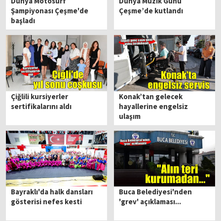
Dünya Motosurf
Dünya Müzik Günü
Şampiyonası Çeşme'de
Çeşme’de kutlandı
başladı
Çiğlili kursiyerler
Konak’tan gelecek
sertifikalarını aldı
hayallerine engelsiz
ulaşım
Bayraklı'da halk dansları
Buca Belediyesi'nden
gösterisi nefes kesti
'grev' açıklaması...