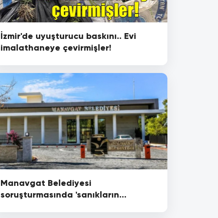
İzmir'de uyuşturucu baskını.. Evi
imalathaneye çevirmişler!
Manavgat Belediyesi
soruşturmasında 'sanıkların
tutukluluğuna devam' kararı