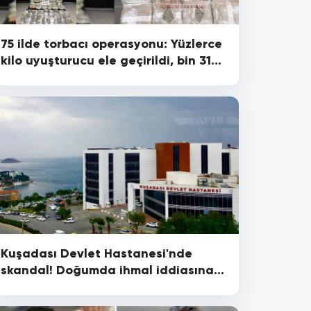
75 ilde torbacı operasyonu: Yüzlerce
kilo uyuşturucu ele geçirildi, bin 319
şüpheli gözaltına alındı!
Kuşadası Devlet Hastanesi'nde
skandal! Doğumda ihmal iddiasına
suç duyurusu..