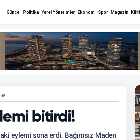
Güncel
Politika
Yerel Yönetimler
Ekonomi
Spor
Magazin
Kült
di!
emi bitirdi!
daki eylemi sona erdi. Bağımsız Maden