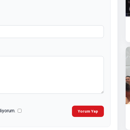
diyorum.
Yorum Yap