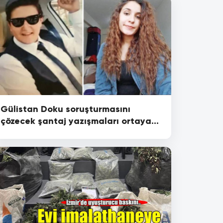
Gülistan Doku soruşturmasını
çözecek şantaj yazışmaları ortaya
çıktı: "Para verin yoksa öteceğim lan
her şeyi"