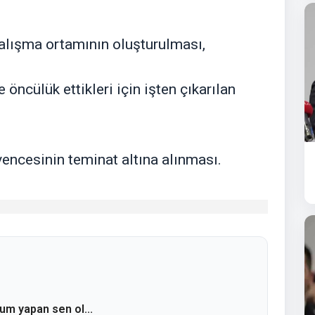
 çalışma ortamının oluşturulması,
ncülük ettikleri için işten çıkarılan
encesinin teminat altına alınması.
rum yapan sen ol...