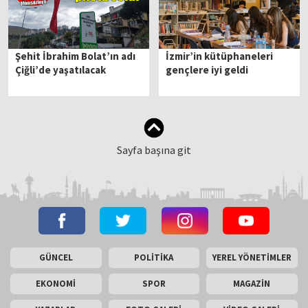
Şehit İbrahim Bolat’ın adı
İzmir’in kütüphaneleri
Çiğli’de yaşatılacak
gençlere iyi geldi
Sayfa başına git
GÜNCEL
POLİTİKA
YEREL YÖNETİMLER
EKONOMİ
SPOR
MAGAZİN