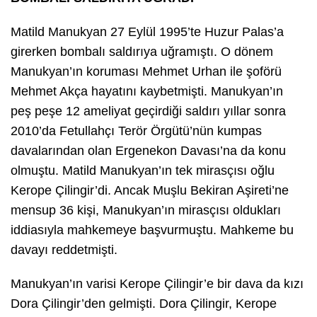
Matild Manukyan 27 Eylül 1995’te Huzur Palas’a
girerken bombalı saldırıya uğramıştı. O dönem
Manukyan’ın koruması Mehmet Urhan ile şoförü
Mehmet Akça hayatını kaybetmişti. Manukyan’ın
peş peşe 12 ameliyat geçirdiği saldırı yıllar sonra
2010’da Fetullahçı Terör Örgütü’nün kumpas
davalarından olan Ergenekon Davası’na da konu
olmuştu. Matild Manukyan’ın tek mirasçısı oğlu
Kerope Çilingir’di. Ancak Muşlu Bekiran Aşireti’ne
mensup 36 kişi, Manukyan’ın mirasçısı oldukları
iddiasıyla mahkemeye başvurmuştu. Mahkeme bu
davayı reddetmişti.
Manukyan’ın varisi Kerope Çilingir’e bir dava da kızı
Dora Çilingir’den gelmişti. Dora Çilingir, Kerope