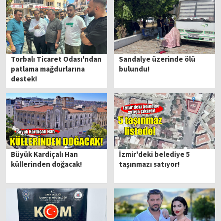
Torbalı Ticaret Odası'ndan
Sandalye üzerinde ölü
patlama mağdurlarına
bulundu!
destek!
Büyük Kardiçalı Han
İzmir'deki belediye 5
küllerinden doğacak!
taşınmazı satıyor!