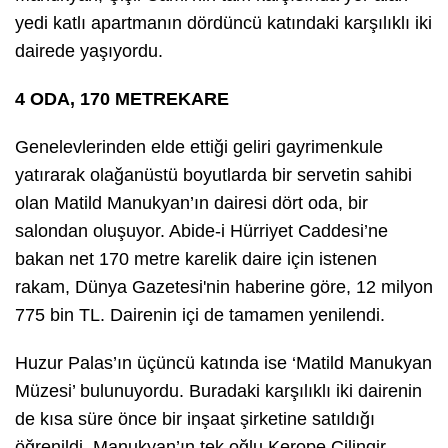
yedi katlı apartmanın dördüncü katındaki karşılıklı iki
dairede yaşıyordu.
4 ODA, 170 METREKARE
Genelevlerinden elde ettiği geliri gayrimenkule
yatırarak olağanüstü boyutlarda bir servetin sahibi
olan Matild Manukyan’ın dairesi dört oda, bir
salondan oluşuyor. Abide-i Hürriyet Caddesi’ne
bakan net 170 metre karelik daire için istenen
rakam, Dünya Gazetesi'nin haberine göre, 12 milyon
775 bin TL. Dairenin içi de tamamen yenilendi.
Huzur Palas’ın üçüncü katında ise ‘Matild Manukyan
Müzesi’ bulunuyordu. Buradaki karşılıklı iki dairenin
de kısa süre önce bir inşaat şirketine satıldığı
öğrenildi. Manukyan’ın tek oğlu Kerope Çilingir,