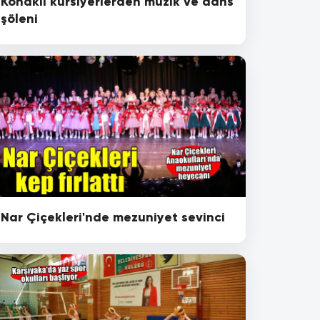
Konaklı kursiyerlerden müzik ve dans
şöleni
Nar Çiçekleri'nde mezuniyet sevinci