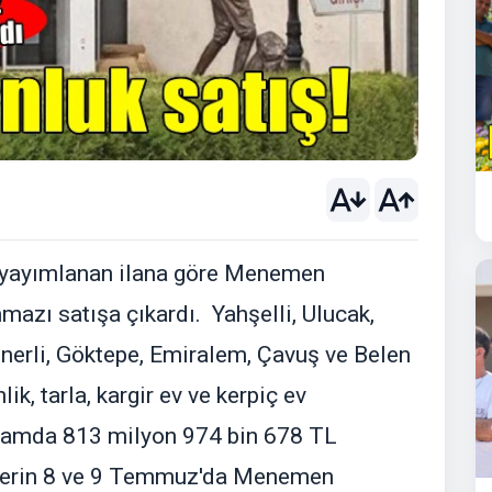
 yayımlanan ilana göre Menemen
mazı satışa çıkardı. Yahşelli, Ulucak,
Günerli, Göktepe, Emiralem, Çavuş ve Belen
ik, tarla, kargir ev ve kerpiç ev
plamda 813 milyon 974 bin 678 TL
elerin 8 ve 9 Temmuz'da Menemen