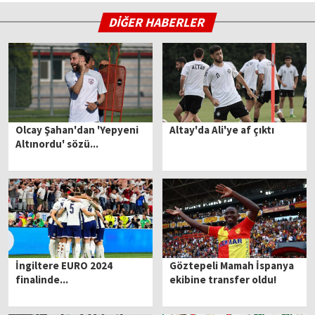
DİĞER HABERLER
Olcay Şahan'dan 'Yepyeni
Altay'da Ali'ye af çıktı
Altınordu' sözü...
İngiltere EURO 2024
Göztepeli Mamah İspanya
finalinde...
ekibine transfer oldu!