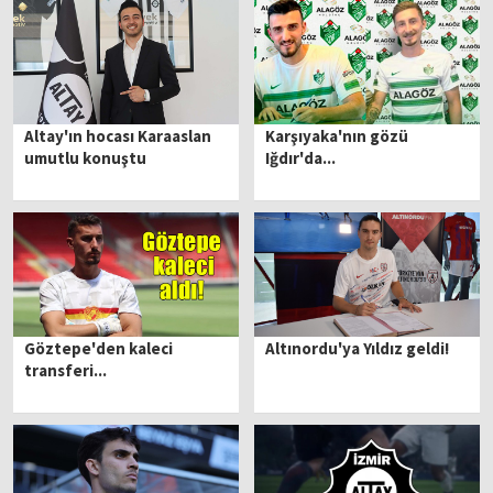
Altay'ın hocası Karaaslan
Karşıyaka'nın gözü
umutlu konuştu
Iğdır'da...
Göztepe'den kaleci
Altınordu'ya Yıldız geldi!
transferi...