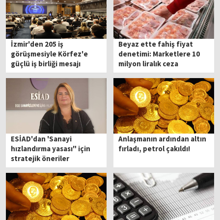
İzmir'den 205 iş
Beyaz ette fahiş fiyat
görüşmesiyle Körfez'e
denetimi: Marketlere 10
güçlü iş birliği mesajı
milyon liralık ceza
ESİAD'dan 'Sanayi
Anlaşmanın ardından altın
hızlandırma yasası" için
fırladı, petrol çakıldı!
stratejik öneriler