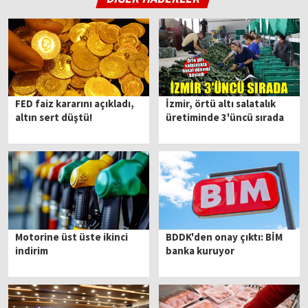
FED faiz kararını açıkladı,
İzmir, örtü altı salatalık
altın sert düştü!
üretiminde 3'üncü sırada
Motorine üst üste ikinci
BDDK'den onay çıktı: BİM
indirim
banka kuruyor